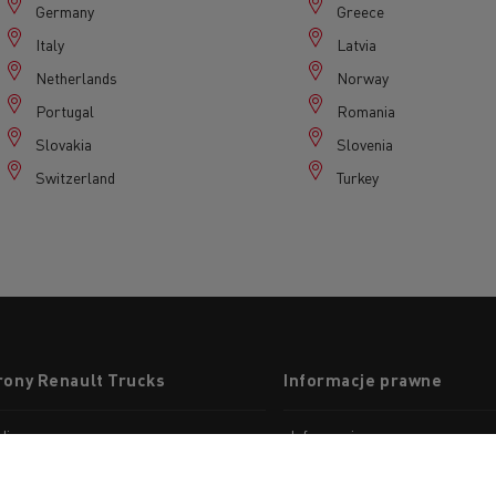
Germany
Greece
Italy
Latvia
Netherlands
Norway
Portugal
Romania
Slovakia
Slovenia
Switzerland
Turkey
rony Renault Trucks
Informacje prawne
dia
Informacje prawne
korporacyjna
Polityka prywatności