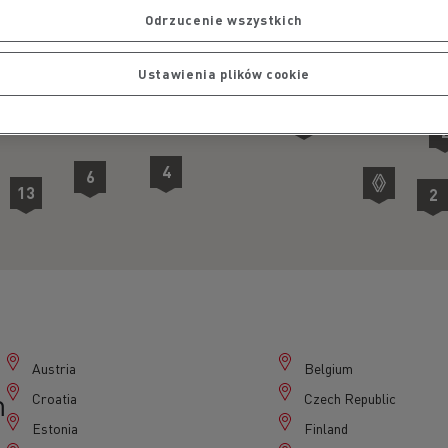
9
7
Odrzucenie wszystkich
8
3
Ustawienia plików cookie
6
7
4
4
6
13
2
2
5
6
Austria
Belgium
m
Croatia
Czech Republic
Estonia
Finland