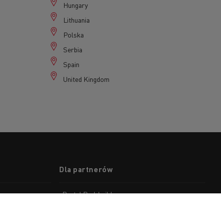
Hungary
Lithuania
Polska
Serbia
Spain
United Kingdom
Dla partnerów
Portal Bodybuilder
Informacje dotyczące naprawy i obsługi
technicznej