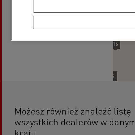
18
12
4
16
4
5
2
Możesz również znaleźć listę
wszystkich dealerów w dany
kraju