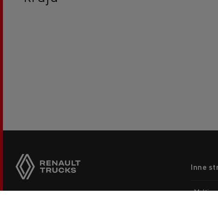
Footer
Inne st
menu
Multime
Strona 