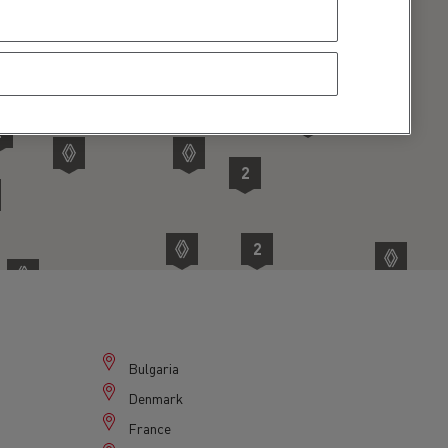
2
2
2
2
2
Bulgaria
Denmark
France