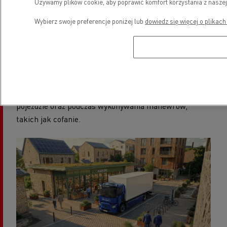
odpowiednik z silnikiem wysokoprężnym. Dzięki temu
Używamy plików cookie, aby poprawić komfort korzystania z naszej
możliwe jest wykonywanie dostaw w godzinach
Wybierz swoje preferencje poniżej lub
dowiedz się więcej o plikach
nocnych przy znacznie mniejszym wpływie na
otoczenie.
Ze względu na bardzo cichą pracę elektryczne
ciężarówki wyposażane są w systemy dźwiękowe
ostrzegające pieszych i rowerzystów o zbliżającym się
pojeździe oraz podczas wykonywania manewrów,
takich jak cofanie.