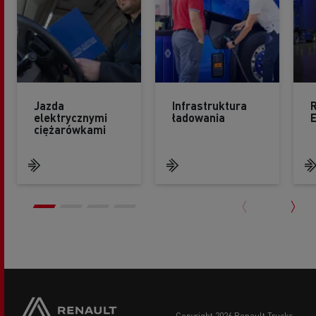
Jazda
Infrastruktura
R
elektrycznymi
ładowania
ciężarówkami
copyright 2026 Renault Trucks