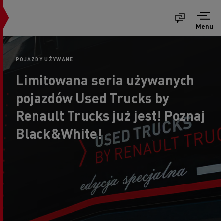
Menu
POJAZDY UŻYWANE
Limitowana seria używanych
pojazdów Used Trucks by
Renault Trucks już jest! Poznaj
Black&White!