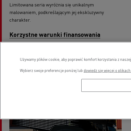
Limitowana seria wyróżnia się unikalnym
malowaniem, podkreślającym jej ekskluzywny
charakter.
Korzystne warunki finansowania
Atrakcyjne rozwiązania finansowe umożliwiają
łatwiejsze i bardziej dostępne wejście w posiadanie
Używamy plików cookie, aby poprawić komfort korzystania z naszej
pojazdu z tej serii.
Wybierz swoje preferencje poniżej lub
dowiedz się więcej o plikach