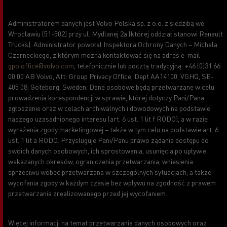
Administratorem danych jest Volvo Polska sp. z o.o. z siedzibą we
Wrocławiu (51-502) przy ul. Mydlanej 2a (której oddział stanowi Renault
Trucks). Administrator powołał Inspektora Ochrony Danych – Michała
Czarneckiego, z którym można kontaktować się na adres e-mail
gpo.office@volvo.com
, telefonicznie lub pocztą tradycyjną: +46 (0)31 66
00 00 AB Volvo, Att: Group Privacy Office, Dept AA14100, VGHQ, SE-
405 08, Göteborg, Sweden. Dane osobowe będą przetwarzane w celu
prowadzenia korespondencji w sprawie, której dotyczy Pani/Pana
zgłoszenie oraz w celach archiwalnych i dowodowych na podstawie
naszego uzasadnionego interesu (art. 6 ust. 1 lit f RODO), a w razie
wyrażenia zgody marketingowej – także w tym celu na podstawie art. 6
ust. 1 lit a RODO. Przysługuje Pani/Panu prawo żądania dostępu do
swoich danych osobowych, ich sprostowania, usunięcia po upływie
wskazanych okresów, ograniczenia przetwarzania, wniesienia
sprzeciwu wobec przetwarzana w szczególnych sytuacjach, a także
wycofania zgody w każdym czasie bez wpływu na zgodność z prawem
przetwarzania zrealizowanego przed jej wycofaniem.
Więcej informacji na temat przetwarzania danych osobowych oraz