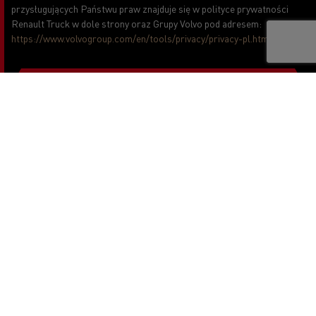
przysługujących Państwu praw znajduje się w polityce prywatności
Renault Truck w dole strony oraz Grupy Volvo pod adresem:
https://www.volvogroup.com/en/tools/privacy/privacy-pl.html
.
Wysyłam
copyright 2026 Renault Trucks
Footer
Inne strony Renault Trucks
menu
Informacje prawne
Dla partnerów