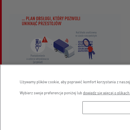
Używamy plików cookie, aby poprawić komfort korzystania z naszej
Wybierz swoje preferencje poniżej lub
dowiedz się więcej o plikach