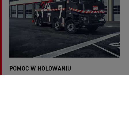
POMOC W HOLOWANIU
Renault Trucks Financial Services oferuje
kompleksową, niezawodną i łatwą w użyciu usługę
assistance, która zapewni spokój kierowcy i pasażera
w przypadku konieczności holowania pojazdu.
Dostępna 24 godziny na dobę i 7 dni w tygodniu w
całej Europie.