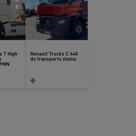
s T High
Renault Trucks C 440
u
do transportu złomu
 PMN