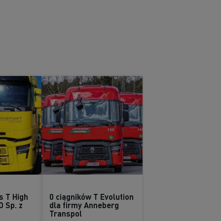
s T High
0 ciągników T Evolution
O Sp. z
dla firmy Anneberg
Transpol