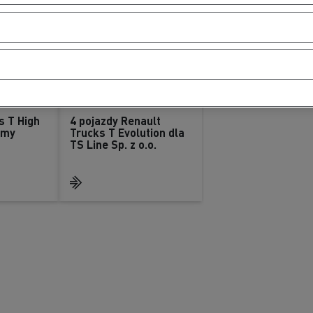
s T High
4 pojazdy Renault
rmy
Trucks T Evolution dla
TS Line Sp. z o.o.