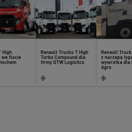
T High
Renault Trucks T High
Renault Truck
 we flocie
Turbo Compound dla
z naczepą typ
anschem
firmy DTW Logistics
wywrotka dla
Agro