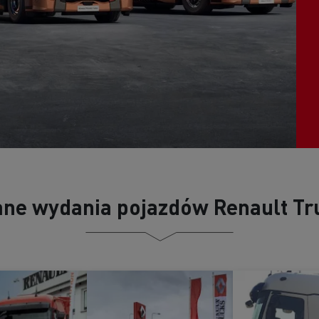
D
D Wide
W 100% elektryczny pojazd komunalny
Poznaj elektryczne pojazdy dostawcze
Czy elektromobilność jest droga?
Jakie są zalety elektrycznych ciężarówek?
Niezawodność elektrycznych pojazdów
Jaki jest wpływ akumulatorów na środowisko?
Jazda elektrycznymi ciężarówkami
ne wydania pojazdów Renault Tr