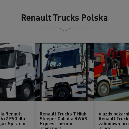
Renault Trucks Polska
ia Renault
Renault Trucks T High
ojazdy pożarn
 6x2 EVO dla
Sleeper Cab dla RWAS
Renault Truck
az Sp. z o.o.
Expres Thermo
zabudową fir
Transport
Truck