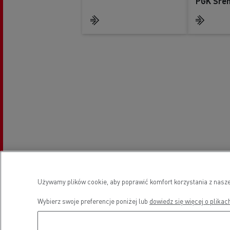
PGK Śre
Używamy plików cookie, aby poprawić komfort korzystania z nasze
Wybierz swoje preferencje poniżej lub
dowiedz się więcej o plikac