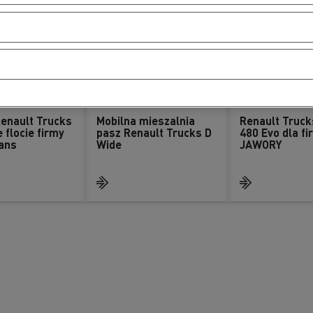
Renault Trucks
Mobilna mieszalnia
Renault Truck
 flocie firmy
pasz Renault Trucks D
480 Evo dla fi
ans
Wide
JAWORY