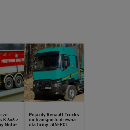
icze
Pojazdy Renault Trucks
s K 6x6 z
do transportu drewna
my Moto-
dla firmy JAN-POL