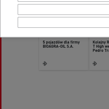
5 pojazdów dla firmy
Kolejny 
BIOAGRA-OIL S.A.
T High we
Pedro Tr