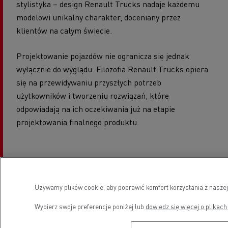
stylistyka – design Renault Trucks nadaje każdemu
modelowi unikalny charakter, doceniany przez
klientów na całym świecie.
Projektowanie pojazdów nie ogranicza się jednak
wyłącznie do wyglądu. Filozofia Renault Trucks opiera
się na przewidywaniu przyszłych potrzeb
użytkowników i tworzeniu rozwiązań, które
odpowiadają na ich oczekiwania już na etapie
projektowania finalnego produktu.
PROJEKTANT RENAULT TRUCKS –
TWÓRCA ROZWIĄZAŃ DLA
Używamy plików cookie, aby poprawić komfort korzystania z naszej
TRANSPORTU PRZYSZŁOŚCI
Wybierz swoje preferencje poniżej lub
dowiedz się więcej o plikach
Projektowanie kolejnych generacji ciężarówek to