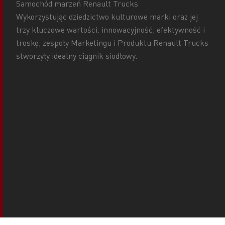
Samochód marzeń Renault Trucks
Wykorzystując dziedzictwo kulturowe marki oraz jej
trzy kluczowe wartości: innowacyjność, efektywność i
troskę, zespoły Marketingu i Produktu Renault Trucks
stworzyły idealny ciągnik siodłowy.