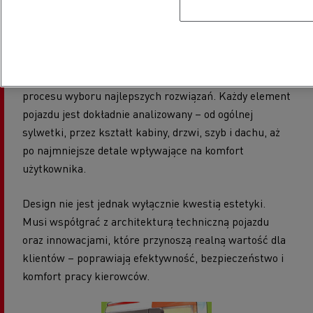
złożony proces wymagający współpracy wielu
specjalistów.
Setki szkiców, modeli i koncepcji tworzonych przez
designerów Renault Trucks stanowią podstawę
procesu wyboru najlepszych rozwiązań. Każdy element
pojazdu jest dokładnie analizowany – od ogólnej
sylwetki, przez kształt kabiny, drzwi, szyb i dachu, aż
po najmniejsze detale wpływające na komfort
użytkownika.
Design nie jest jednak wyłącznie kwestią estetyki.
Musi współgrać z architekturą techniczną pojazdu
oraz innowacjami, które przynoszą realną wartość dla
klientów – poprawiają efektywność, bezpieczeństwo i
komfort pracy kierowców.