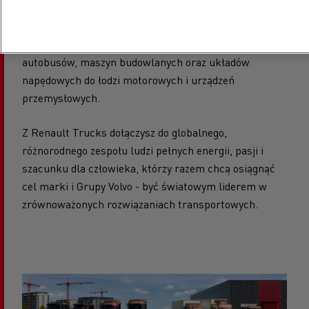
Jesteśmy częścią grupy, jednym z czołowych
światowych producentów samochodów ciężarowych,
autobusów, maszyn budowlanych oraz układów
napędowych do łodzi motorowych i urządzeń
przemysłowych.
Z Renault Trucks dołączysz do globalnego,
różnorodnego zespołu ludzi pełnych energii, pasji i
szacunku dla człowieka, którzy razem chcą osiągnąć
cel marki i Grupy Volvo - być światowym liderem w
zrównoważonych rozwiązaniach transportowych.