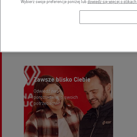
Usługi
Wybierz swoje preferencje poniżej lub
dowiedz się więcej o plikach
Używane
Zawsze blisko Ciebie
Odwiedź nas i
porozmawiaj o swoich
potrzebach!