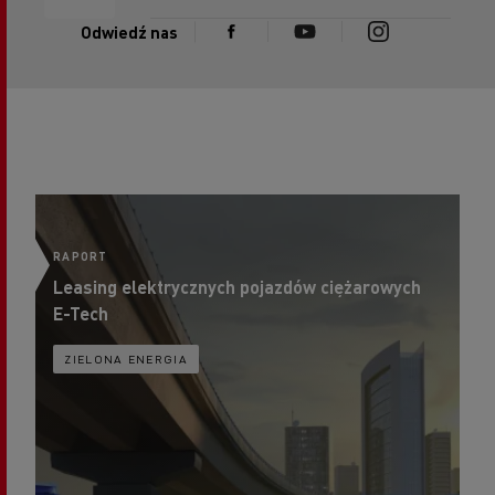
Odwiedź nas
RAPORT
R
Leasing elektrycznych pojazdów ciężarowych
Pr
E-Tech
cz
ZIELONA ENERGIA