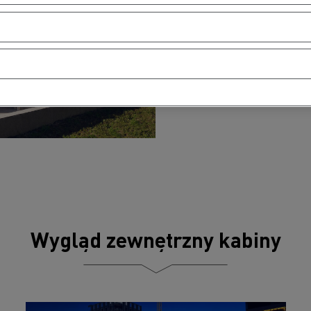
3800–6800 mm
UKŁAD NAPĘDOWY
100% elektryczny
Wygląd zewnętrzny kabiny