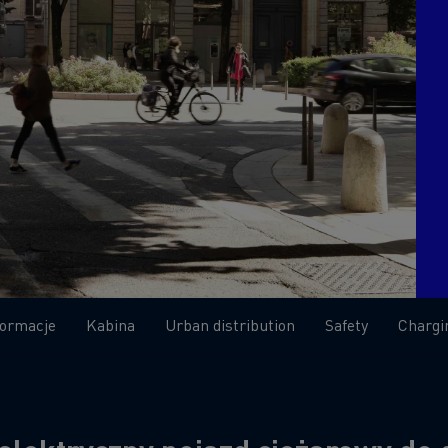
D
D Wide
W 100% elektryczny pojazd komunalny
Poznaj elektryczne pojazdy dostawcze
Czy elektromobilność jest droga?
Jakie są zalety elektrycznych ciężarówek?
7 kluczowych aspektów przy przejściu na
elektromobilność
Niezawodność elektrycznych pojazdów
Jaki jest wpływ akumulatorów na środowisko?
Jazda elektrycznymi ciężarówkami
formacje
Kabina
Urban distribution
Safety
Chargi