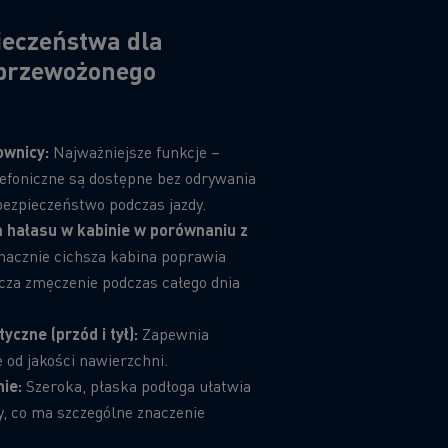
ieczeństwa dla
 przewożonego
ownicy:
Najważniejsze funkcje –
elefoniczne są dostępne bez odrywania
bezpieczeństwo podczas jazdy.
m hałasu w kabinie w porównaniu z
acznie cichsza kabina poprawia
icza zmęczenie podczas całego dnia
yczne (przód i tył):
Zapewnia
e od jakości nawierzchni.
nie:
Szeroka, płaska podłoga ułatwia
y, co ma szczególne znaczenie