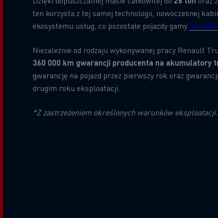
Dzięki dopuszczalnej masie całkowitej do
26 ton
oraz 
ten korzysta z tej samej technologii, nowoczesnej ka
ekosystemu usług, co pozostałe pojazdy gamy
Renault
Niezależnie od rodzaju wykonywanej pracy Renault T
360 000 km gwarancji producenta na akumulatory t
gwarancję na pojazd przez pierwszy rok oraz gwaranc
drugim roku eksploatacji.
*Z zastrzeżeniem określonych warunków eksploatacji.
Title