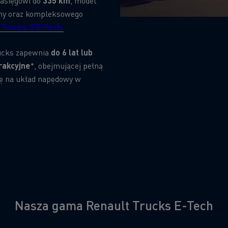
zasięgowi do
335 km
, model
biny oraz kompleksowego
 Trucks D E-Tech.
rucks zapewnia
do 6 lat lub
rakcyjne
*, obejmującej pełną
ję na układ napędowy w
Nasza gama Renault Trucks E-Tech