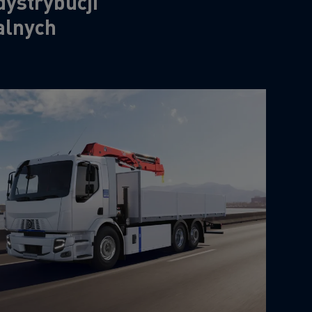
dystrybucji
alnych