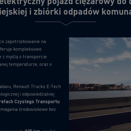
elektryczny pojazd ciężarowy do 
ejskiej i zbiórki odpadów komun
ce zapotrzebowanie na
Oferuje kompleksowe
 z myślą o transporcie
nej temperaturze, oraz o
hałasu, Renault Trucks E-Tech
ogicznej i odpowiedzialnej
refach Czystego Transportu
 wymagania środowiskowe bez