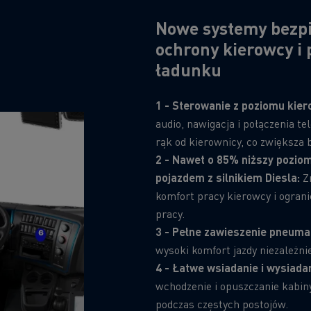
Nowe systemy bezp
ochrony kierowcy i
ładunku
1 - Sterowanie z poziomu kier
audio, nawigacja i połączenia t
rąk od kierownicy, co zwiększa 
2 - Nawet o 85% niższy pozio
pojazdem z silnikiem Diesla:
Zn
komfort pracy kierowcy i ogran
pracy.
3 - Pełne zawieszenie pneumat
wysoki komfort jazdy niezależni
4 - Łatwe wsiadanie i wysiada
wchodzenie i opuszczanie kabin
podczas częstych postojów.