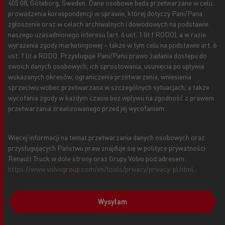
405 08, Göteborg, Sweden. Dane osobowe będą przetwarzane w celu
prowadzenia korespondencji w sprawie, której dotyczy Pani/Pana
zgłoszenie oraz w celach archiwalnych i dowodowych na podstawie
naszego uzasadnionego interesu (art. 6 ust. 1 lit f RODO), a w razie
wyrażenia zgody marketingowej – także w tym celu na podstawie art. 6
ust. 1 lit a RODO. Przysługuje Pani/Panu prawo żądania dostępu do
swoich danych osobowych, ich sprostowania, usunięcia po upływie
wskazanych okresów, ograniczenia przetwarzania, wniesienia
sprzeciwu wobec przetwarzana w szczególnych sytuacjach, a także
wycofania zgody w każdym czasie bez wpływu na zgodność z prawem
przetwarzania zrealizowanego przed jej wycofaniem.
Więcej informacji na temat przetwarzania danych osobowych oraz
przysługujących Państwu praw znajduje się w polityce prywatności
Renault Truck w dole strony oraz Grupy Volvo pod adresem:
https://www.volvogroup.com/en/tools/privacy/privacy-pl.html
.
Wysyłam