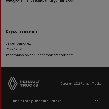
eulogio-fernandez@albamurgomariz.com
Części zamienne
Javier Sanchez
967242670
recambios.ab@grupogomarizmotor.com
copyright 2026 Renault Trucks
Footer
Inne strony Renault Trucks
menu