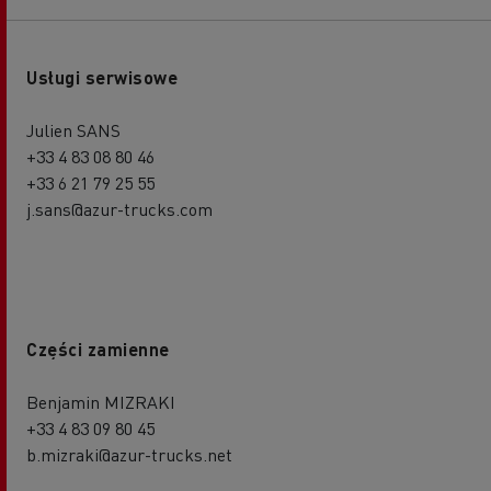
Usługi serwisowe
Julien SANS
+33 4 83 08 80 46
+33 6 21 79 25 55
j.sans@azur-trucks.com
Części zamienne
Benjamin MIZRAKI
+33 4 83 09 80 45
b.mizraki@azur-trucks.net