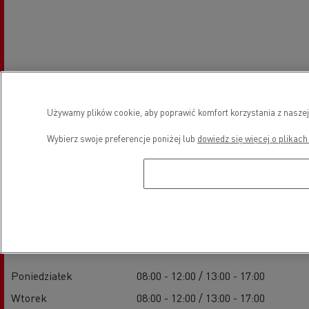
Używamy plików cookie, aby poprawić komfort korzystania z naszej
Wybierz swoje preferencje poniżej lub
dowiedz się więcej o plikach
Godziny otwarcia
Sprzedaż pojazdów nowych
Poniedziałek
08:00 - 12:00 / 13:00 - 17:00
Wtorek
08:00 - 12:00 / 13:00 - 17:00