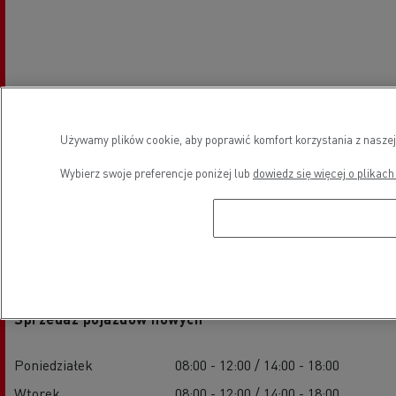
Używamy plików cookie, aby poprawić komfort korzystania z naszej
Wybierz swoje preferencje poniżej lub
dowiedz się więcej o plikach
Godziny otwarcia
Sprzedaż pojazdów nowych
Poniedziałek
08:00 - 12:00 / 14:00 - 18:00
Wtorek
08:00 - 12:00 / 14:00 - 18:00