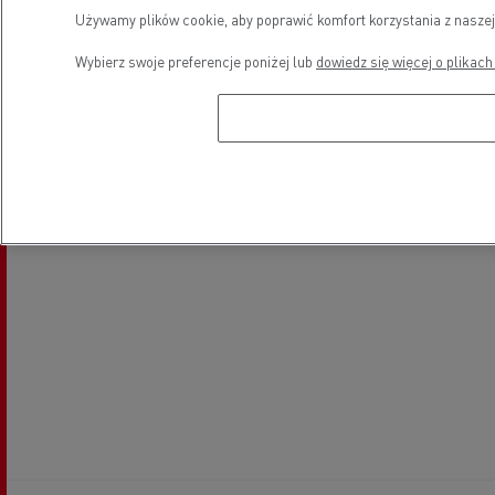
Używamy plików cookie, aby poprawić komfort korzystania z naszej
Wybierz swoje preferencje poniżej lub
dowiedz się więcej o plikach