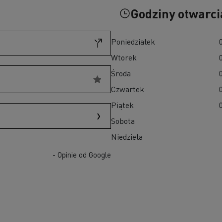
D
Godziny otwarci
D Wide
W 100% elektryczny pojazd komunalny
Poznaj elektryczne pojazdy dostawcze
Poniedziałek
Czy elektromobilność jest droga?
Wtorek
Jakie są zalety elektrycznych ciężarówek?
Środa
Niezawodność elektrycznych pojazdów
Czwartek
Jaki jest wpływ akumulatorów na środowisko?
Jazda elektrycznymi ciężarówkami
Piątek
Sobota
Niedziela
- Opinie od Google