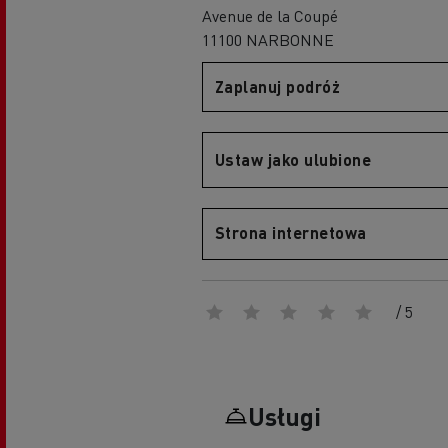
Avenue de la Coupé
Portal Optifleet
11100 NARBONNE
Zaplanuj podróż
Grupa Delanchy korzysta z elektrycznych
ciężarówek
Szkolenie i rozwój kierowców
Ustaw jako ulubione
Firma Guerlain i dostawy do 15 sklepów w
Zarządzanie flotą i efektywność paliwowa
Paryżu
5 punktów pozwalających zmniejszyć zużycie
Marka Feldschlösschen od 2013 roku
paliwa
wykorzystuje elektryczne pojazdy
Strona internetowa
/ 5
Usługi