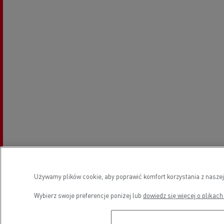
Używamy plików cookie, aby poprawić komfort korzystania z naszej
Wybierz swoje preferencje poniżej lub
dowiedz się więcej o plikach
Godziny otwarcia