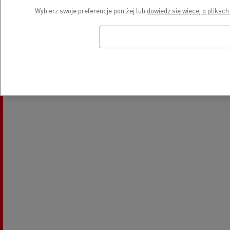
Wybierz swoje preferencje poniżej lub
dowiedz się więcej o plikach
Pojazdy elektryczne
Lokalizacja