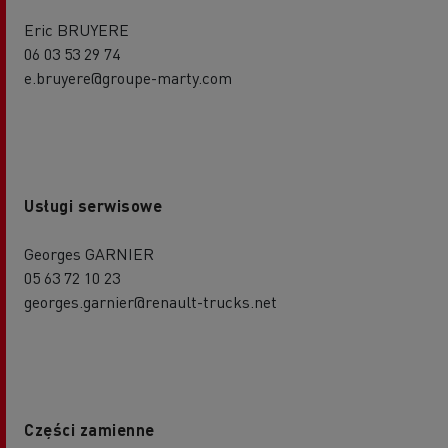
Eric BRUYERE
06 03 53 29 74
e.bruyere@groupe-marty.com
Usługi serwisowe
Georges GARNIER
05 63 72 10 23
georges.garnier@renault-trucks.net
Części zamienne