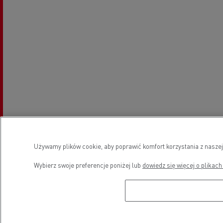
Używamy plików cookie, aby poprawić komfort korzystania z naszej
Godziny otwarcia
Wybierz swoje preferencje poniżej lub
dowiedz się więcej o plikach
Sprzedaż pojazdów nowych