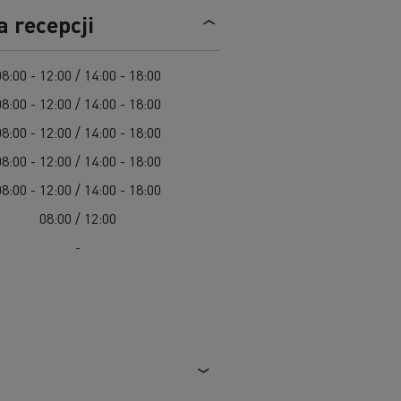
Cel: elektryczne ciężarówki w każdym mieście
a recepcji
Leasing dla pojazdów elektrycznych
Design: rewolucja w pojazdach elektrycznych
Pojazdy dla jednostek samorządu terytorialnego
08:00 - 12:00 / 14:00 - 18:00
Pojazdy ratowniczo-gaśnicze
08:00 - 12:00 / 14:00 - 18:00
W 100% elektryczny pojazd komunalny
08:00 - 12:00 / 14:00 - 18:00
Zbiórka odpadów
08:00 - 12:00 / 14:00 - 18:00
Firma Guerlain i dostawy do 15 sklepów w
Roboty drogowe
Paryżu
Czyszczenie i konserwacja kanalizacji
08:00 - 12:00 / 14:00 - 18:00
Grupa Delanchy korzysta z elektrycznych
08:00 / 12:00
ciężarówek
Marka Feldschlösschen od 2013 roku
-
wykorzystuje elektryczne pojazdy
Transport produktów płynnych
Transport betonu
Transport materiałów budowlanych