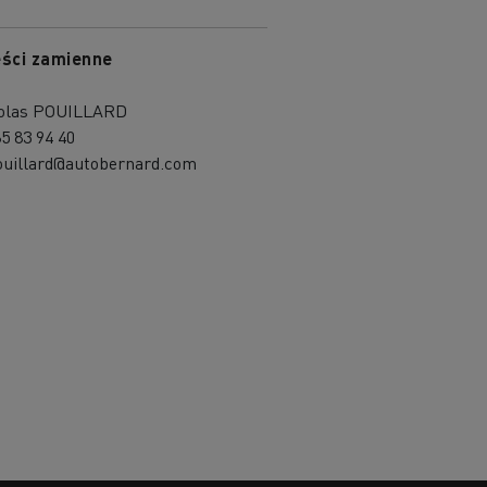
ści zamienne
olas POUILLARD
85 83 94 40
ouillard@autobernard.com