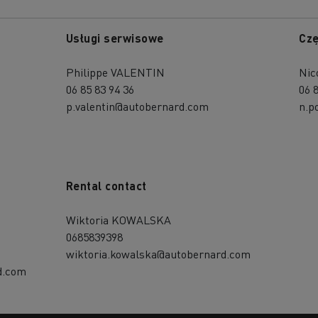
Usługi serwisowe
Czę
Philippe VALENTIN
Nic
06 85 83 94 36
06 
p.valentin@autobernard.com
n.p
Rental contact
Wiktoria KOWALSKA
0685839398
wiktoria.kowalska@autobernard.com
d.com