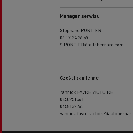
Manager serwisu
Stéphane PONTIER
06 17 34 36 69
S.PONTIER@autobernard.com
Części zamienne
Yannick FAVRE VICTOIRE
0450251561
0658137262
yannick.favre-victoire@autobernar