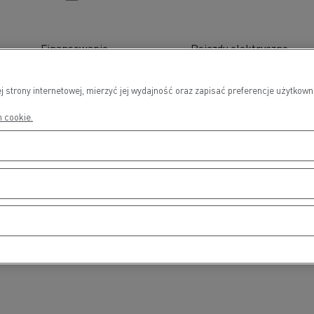
Finansowanie
Pojazdy elektryczne
j strony internetowej, mierzyć jej wydajność oraz zapisać preferencje użytko
h cookie.