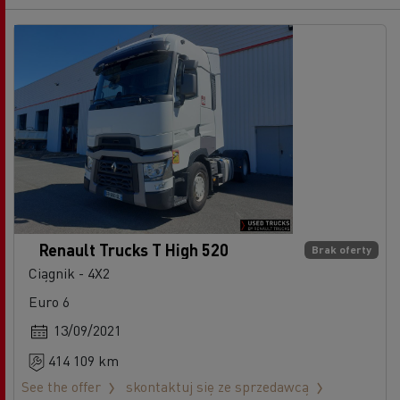
Renault Trucks T High 520
Brak oferty
Ciągnik - 4X2
Euro 6
13/09/2021
414 109 km
See the offer
skontaktuj się ze sprzedawcą