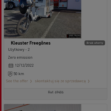
Kleuster Freegônes
Brak oferty
Użytkowy - 2
Zero emission
12/12/2022
50 km
See the offer
skontaktuj się ze sprzedawcą
Ref: 69406