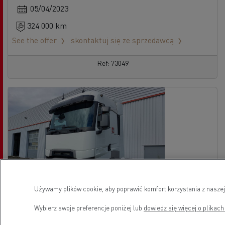
05/04/2023
324 000 km
See the offer
skontaktuj się ze sprzedawcą
Ref: 73049
Używamy plików cookie, aby poprawić komfort korzystania z naszej
Wybierz swoje preferencje poniżej lub
dowiedz się więcej o plikach
Renault Trucks T High 520
Brak oferty