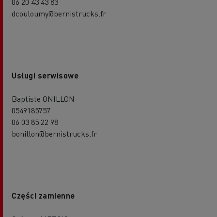
06 20 43 43 83
dcouloumy@bernistrucks.fr
Usługi serwisowe
Baptiste ONILLON
0549185757
06 03 85 22 98
bonillon@bernistrucks.fr
Części zamienne