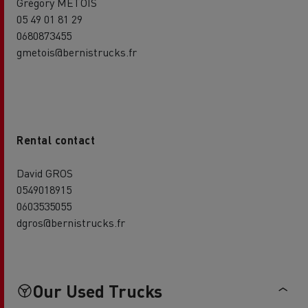
Grégory METOIS
05 49 01 81 29
0680873455
gmetois@bernistrucks.fr
Rental contact
David GROS
0549018915
0603535055
dgros@bernistrucks.fr
Our Used Trucks