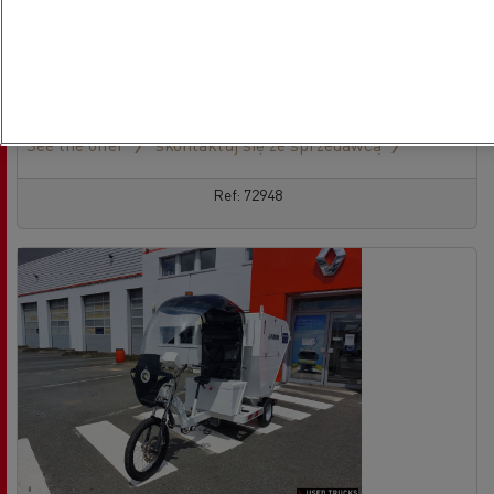
Ciągnik - 4X2
Euro 6
13/09/2021
428 926 km
See the offer
skontaktuj się ze sprzedawcą
Ref: 72948