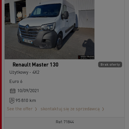
Renault Master 130
Brak oferty
Użytkowy - 4X2
Euro 6
10/09/2021
95 810 km
See the offer
skontaktuj się ze sprzedawcą
Ref: 71844