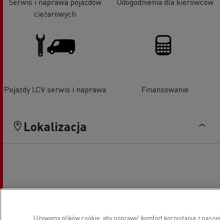
Serwis i naprawa pojazdów
Udogodnienia dla kierowców
ciężarowych
Pojazdy LCV serwis i naprawa
Finansowanie
Lokalizacja
Używamy plików cookie, aby poprawić komfort korzystania z naszej