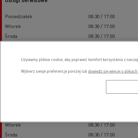
Usługi serwisowe
Poniedziałek
08:30 / 17:00
Wtorek
08:30 / 17:00
Środa
08:30 / 17:00
Czwartek
08:30 / 17:00
Piątek
08:30 / 17:00
Używamy plików cookie, aby poprawić komfort korzystania z naszej
Sobota
09:00 / 13:00
Wybierz swoje preferencje poniżej lub
dowiedz się więcej o plikach
Niedziela
-
Części zamienne
Poniedziałek
08:30 / 17:00
Wtorek
08:30 / 17:00
Środa
08:30 / 17:00