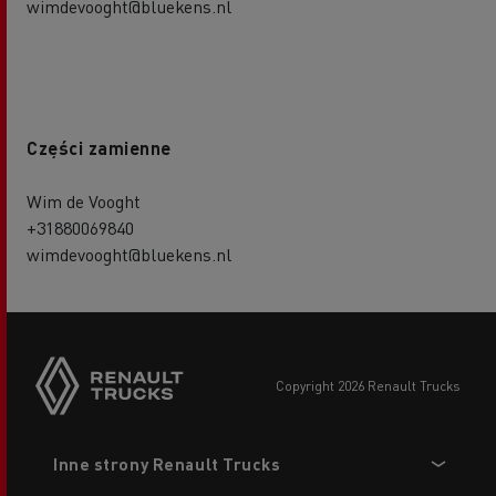
wimdevooght@bluekens.nl
Części zamienne
Wim de Vooght
+31880069840
wimdevooght@bluekens.nl
copyright 2026 Renault Trucks
Footer
Inne strony Renault Trucks
menu