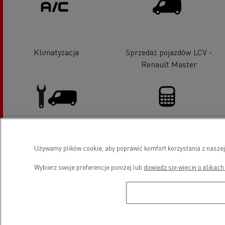
Klimatyzacja
Sprzedaż pojazdów LCV -
Renault Master
Pojazdy LCV serwis i naprawa
Finansowanie
Używamy plików cookie, aby poprawić komfort korzystania z naszej
Wybierz swoje preferencje poniżej lub
dowiedz się więcej o plikach
Pojazdy elektryczne