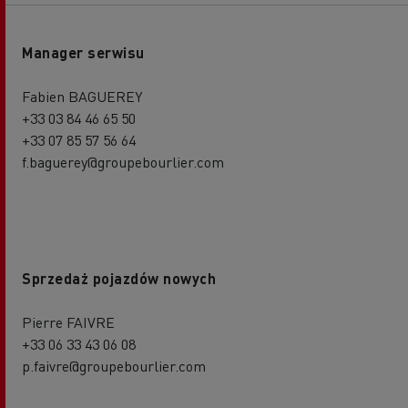
Manager serwisu
Fabien BAGUEREY
+33 03 84 46 65 50
+33 07 85 57 56 64
f.baguerey@groupebourlier.com
Sprzedaż pojazdów nowych
Pierre FAIVRE
+33 06 33 43 06 08
p.faivre@groupebourlier.com