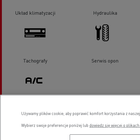
Układ klimatyzacji
Hydraulika
Tachografy
Serwis opon
Klimatyzacja
Używamy plików cookie, aby poprawić komfort korzystania z naszej
Wybierz swoje preferencje poniżej lub
dowiedz się więcej o plikach
Lokalizacja