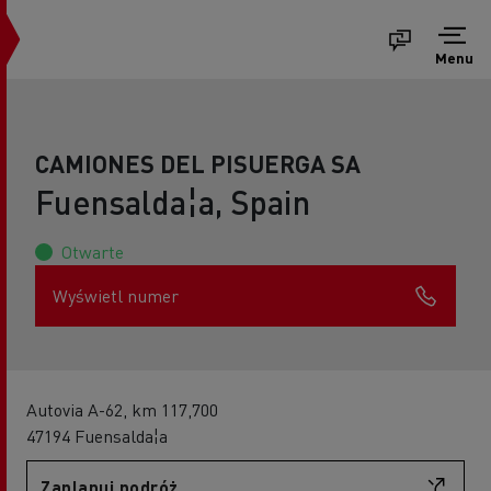
Menu
CAMIONES DEL PISUERGA SA
Fuensalda¦a, Spain
Otwarte
Wyświetl numer
Autovia A-62, km 117,700
47194 Fuensalda¦a
Zaplanuj podróż