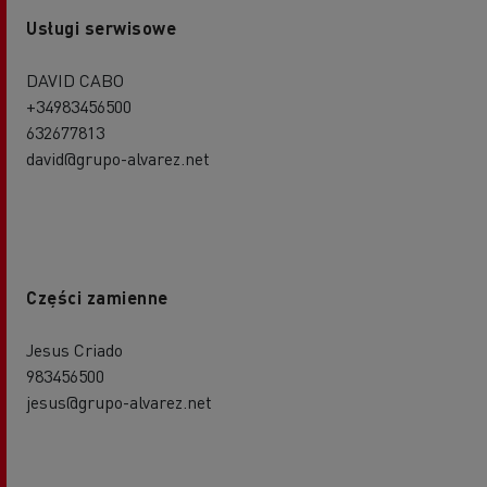
Usługi serwisowe
DAVID CABO
+34983456500
632677813
david@grupo-alvarez.net
Części zamienne
Jesus Criado
983456500
jesus@grupo-alvarez.net