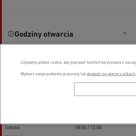
Godziny otwarcia
Używamy plików cookie, aby poprawić komfort korzystania z naszej
Sprzedaż pojazdów nowych
Wybierz swoje preferencje poniżej lub
dowiedz się więcej o plikach
Poniedziałek
07:00 - 12:00 / 13:30 - 17:15
Wtorek
07:00 - 12:00 / 13:30 - 17:15
Środa
07:00 - 12:00 / 13:30 - 17:15
Czwartek
07:00 - 12:00 / 13:30 - 17:15
Piątek
07:00 - 12:00 / 13:30 - 17:15
Sobota
08:00 / 12:00