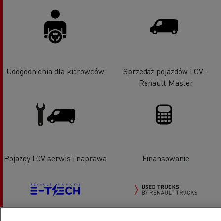
Udogodnienia dla kierowców
Sprzedaż pojazdów LCV -
Renault Master
Pojazdy LCV serwis i naprawa
Finansowanie