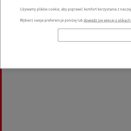
Pojazdy elektryczne
Sprzedaż pojazdów Used Trucks
Używamy plików cookie, aby poprawić komfort korzystania z naszej
by Renault Trucks
Wybierz swoje preferencje poniżej lub
dowiedz się więcej o plikach
Lokalizacja