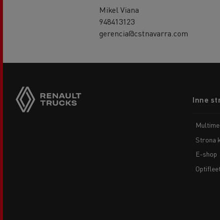
Mikel Viana
948413123
gerencia@cstnavarra.com
Footer
Inne st
menu
Multime
Strona 
E-shop
Optiflee