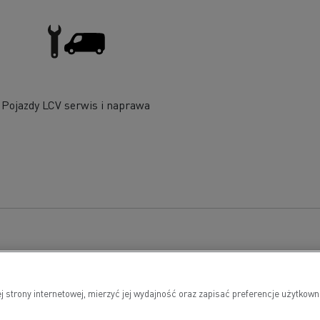
Pojazdy LCV serwis i naprawa
j strony internetowej, mierzyć jej wydajność oraz zapisać preferencje użytk