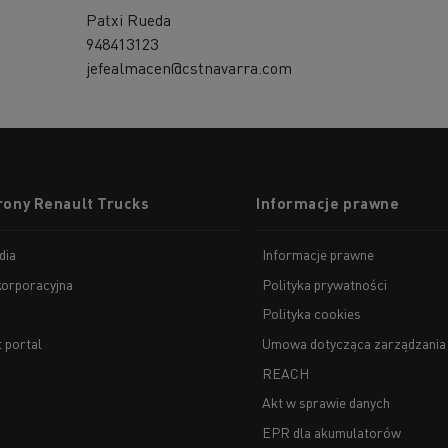
Patxi Rueda
948413123
jefealmacen@cstnavarra.com
rony Renault Trucks
Informacje prawne
dia
Informacje prawne
korporacyjna
Polityka prywatności
Polityka cookies
t portal
Umowa dotycząca zarządzania
REACH
Akt w sprawie danych
EPR dla akumulatorów