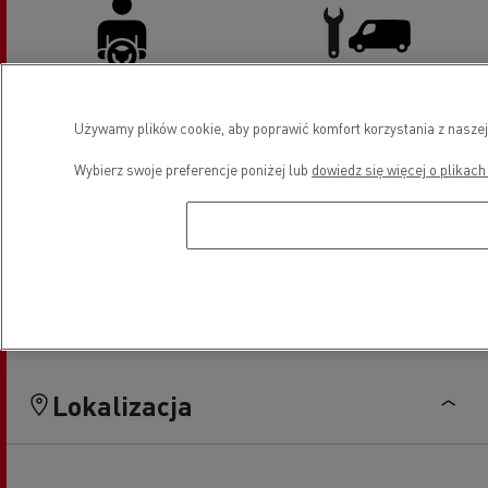
Udogodnienia dla kierowców
Pojazdy LCV serwis i naprawa
Używamy plików cookie, aby poprawić komfort korzystania z naszej
Wybierz swoje preferencje poniżej lub
dowiedz się więcej o plikach
Finansowanie
Sprzedaż pojazdów LCV -
Renault Master
Lokalizacja