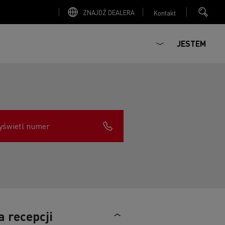
ZNAJDŹ DEALERA
Kontakt
JESTEM
yświetl numer
Transport drobnicowy
Jakie źródła energii można wykorzystać?
Transport towarów
Która ciężarówka jest odpowiednia dla mojej
firmy?
Transport chłodniczy
Transport drewna
Transport w kopalni
Transport pojazdów
a recepcji