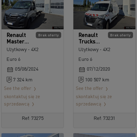
Renault
Renault
Brak oferty
Brak oferty
Master
Trucks
145
Master
Użytkowy - 4X2
Użytkowy - 4X2
145
Euro 6
Euro 6
05/08/2024
07/12/2020
7 324 km
100 507 km
See the offer
See the offer
skontaktuj się ze
skontaktuj się ze
sprzedawcą
sprzedawcą
Ref: 73275
Ref: 73231