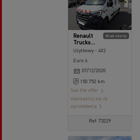
Renault
Brak oferty
Trucks
Master
Użytkowy - 4X2
Euro 6
07/12/2020
150 752 km
See the offer
skontaktuj się ze
sprzedawcą
Ref: 73229