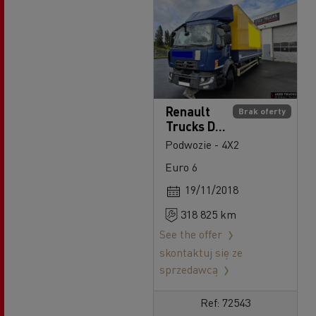
Renault
Brak oferty
Trucks D
240
Podwozie - 4X2
Euro 6
19/11/2018
318 825 km
See the offer
skontaktuj się ze
sprzedawcą
Ref: 72543