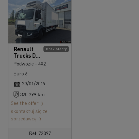
Renault
Brak oferty
Trucks D
240
Podwozie - 4X2
Euro 6
23/01/2019
320 799 km
See the offer
skontaktuj się ze
sprzedawcą
Ref: 72897