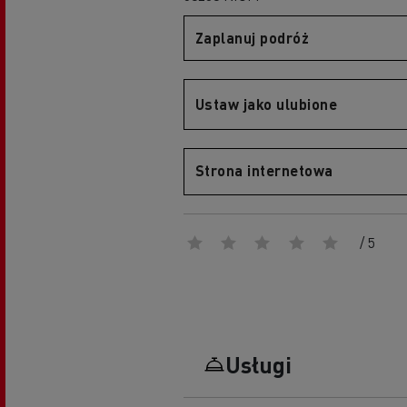
Portal Optifleet
Zaplanuj podróż
Ustaw jako ulubione
Grupa Delanchy korzysta z elektrycznych
ciężarówek
Szkolenie i rozwój kierowców
Firma Guerlain i dostawy do 15 sklepów w
Zarządzanie flotą i efektywność paliwowa
Paryżu
Strona internetowa
5 punktów pozwalających zmniejszyć zużycie
Marka Feldschlösschen od 2013 roku
paliwa
wykorzystuje elektryczne pojazdy
/ 5
Usługi