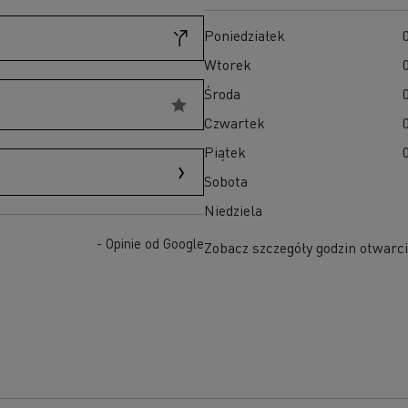
D
D Wide
Poniedziałek
W 100% elektryczny pojazd komunalny
Wtorek
Poznaj elektryczne pojazdy dostawcze
Środa
Czy elektromobilność jest droga?
Jakie są zalety elektrycznych ciężarówek?
Czwartek
7 kluczowych aspektów przy przejściu na
Piątek
elektromobilność
Sobota
Niezawodność elektrycznych pojazdów
Jaki jest wpływ akumulatorów na środowisko?
Niedziela
Jazda elektrycznymi ciężarówkami
- Opinie od Google
Zobacz szczegóły godzin otwarci