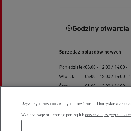
Godziny otwarcia
Sprzedaż pojazdów nowych
Poniedziałek
08:00 - 12:00 / 14:00 - 
Wtorek
08:00 - 12:00 / 14:00 - 
Środa
08:00 - 12:00 / 14:00 - 
Czwartek
08:00 - 12:00 / 14:00 - 
Używamy plików cookie, aby poprawić komfort korzystania z nasze
Piątek
08:00 - 12:00 / 14:00 - 
Sobota
-
Wybierz swoje preferencje poniżej lub
dowiedz się więcej o plikac
Niedziela
-