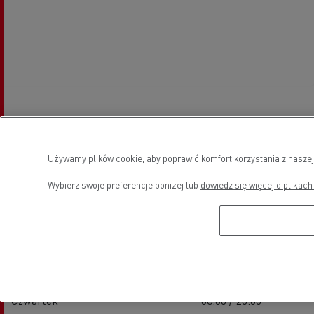
Godziny otwarcia
Używamy plików cookie, aby poprawić komfort korzystania z naszej
Wybierz swoje preferencje poniżej lub
dowiedz się więcej o plikach
Sprzedaż pojazdów nowych
Poniedziałek
08:00 / 20:00
Wtorek
08:00 / 20:00
Środa
08:00 / 20:00
Czwartek
08:00 / 20:00