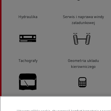
Hydraulika
Serwis i naprawa windy
załadunkowej
Tachografy
Geometria układu
kierowniczego
Wymiana szyb
Finansowanie
Używamy plików cookie, aby poprawić komfort korzystania z naszej