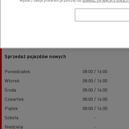
Wybierz swoje preferencje poniżej lub
dowiedz się więcej o plikach
Godziny otwarcia
Sprzedaż pojazdów nowych
Poniedziałek
08:00 / 16:00
Wtorek
08:00 / 16:00
Środa
08:00 / 16:00
Czwartek
08:00 / 16:00
Piątek
08:00 / 16:00
Sobota
-
Niedziela
-