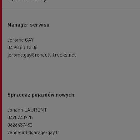
Manager serwisu
Jérome GAY
04 90 63 13 06
jerome.gay@renault-trucks.net
Sprzedaż pojazdów nowych
Johann LAURENT
0490740728
0626437482
vendeur1@garage-gay.fr