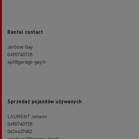
Rental contact
Jérôme Gay
0490740728
apt@garage-gay.fr
Sprzedaż pojazdów używanych
LAURENT Johann
0490740728
0626437482
vendeur1@garage-gay.fr