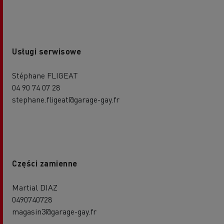
Usługi serwisowe
Stéphane FLIGEAT
04 90 74 07 28
stephane.fligeat@garage-gay.fr
Części zamienne
Martial DIAZ
0490740728
magasin3@garage-gay.fr