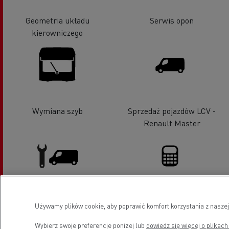
Geometria układu
Serwis opon
kierowniczego
Wymiana szyb
Sprzedaż pojazdów LCV -
Renault Master
Pojazdy LCV serwis i naprawa
Finansowanie
Używamy plików cookie, aby poprawić komfort korzystania z naszej
Wybierz swoje preferencje poniżej lub
dowiedz się więcej o plikach