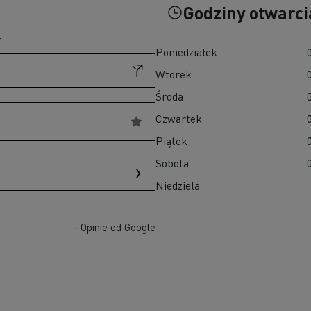
D
Godziny otwarci
D Wide
W 100% elektryczny pojazd komunalny
F
Poniedziałek
Poznaj elektryczne pojazdy dostawcze
Czy elektromobilność jest droga?
Wtorek
Jakie są zalety elektrycznych ciężarówek?
Środa
7 kluczowych aspektów przy przejściu na
Czwartek
elektromobilność
Niezawodność elektrycznych pojazdów
Piątek
Jaki jest wpływ akumulatorów na środowisko?
Sobota
Jazda elektrycznymi ciężarówkami
Niedziela
- Opinie od Google