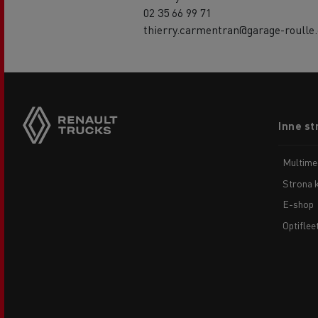
02 35 66 99 71
thierry.carmentran@garage-roulle
Footer
Inne st
menu
Multime
Strona 
E-shop
Optiflee