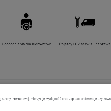
Udogodnienia dla kierowców
Pojazdy LCV serwis i naprawa
j strony internetowej, mierzyć jej wydajność oraz zapisać preferencje użytk