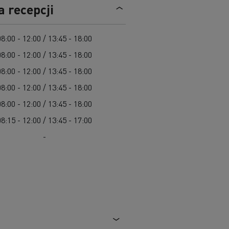
Cel: elektryczne ciężarówki w każdym mieście
a recepcji
Leasing dla pojazdów elektrycznych
Design: rewolucja w pojazdach elektrycznych
08:00 - 12:00 / 13:45 - 18:00
Pojazdy dla jednostek samorządu terytorialnego
08:00 - 12:00 / 13:45 - 18:00
Pojazdy ratowniczo-gaśnicze
W 100% elektryczny pojazd komunalny
08:00 - 12:00 / 13:45 - 18:00
Zbiórka odpadów
08:00 - 12:00 / 13:45 - 18:00
Firma Guerlain i dostawy do 15 sklepów w
Roboty drogowe
Paryżu
08:00 - 12:00 / 13:45 - 18:00
Czyszczenie i konserwacja kanalizacji
Grupa Delanchy korzysta z elektrycznych
08:15 - 12:00 / 13:45 - 17:00
ciężarówek
-
Marka Feldschlösschen od 2013 roku
wykorzystuje elektryczne pojazdy
Transport produktów płynnych
Transport betonu
Transport materiałów budowlanych