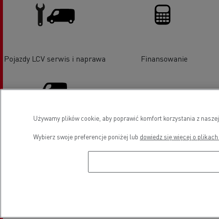
Pojazdy LCV serwis i naprawa
Finansowanie
Używamy plików cookie, aby poprawić komfort korzystania z naszej
Sprzedaż pojazdów LCV -
Wybierz swoje preferencje poniżej lub
dowiedz się więcej o plikach
Renault Master
Lokalizacja