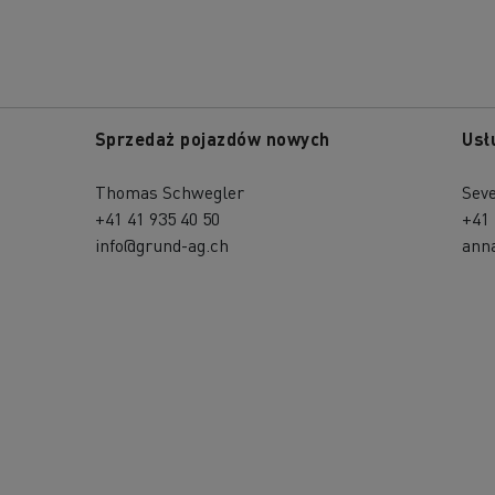
Sprzedaż pojazdów nowych
Usł
Thomas Schwegler
Seve
+41 41 935 40 50
+41 
info@grund-ag.ch
ann