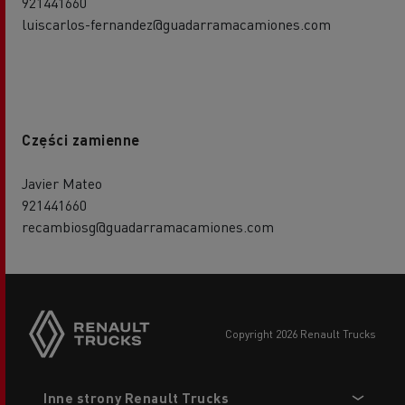
921441660
luiscarlos-fernandez@guadarramacamiones.com
Części zamienne
Javier Mateo
921441660
recambiosg@guadarramacamiones.com
copyright 2026 Renault Trucks
Footer
Inne strony Renault Trucks
menu