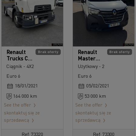
Renault
Renault
Brak oferty
Brak oferty
Trucks C
Master
cab 2.3
135
Ciągnik - 4X2
Użytkowy - 2
430
Euro 6
Euro 6
18/01/2021
05/02/2021
164 000 km
53 000 km
See the offer
See the offer
skontaktuj się ze
skontaktuj się ze
sprzedawcą
sprzedawcą
Ref: 73320
Ref: 73300