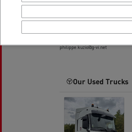
Części zamienne
Philippe KUZIO
03 26 85 77 99
philippe.kuzio@g-vi.net
Our Used Trucks