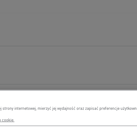
Sprzedaż pojazdów nowych
Usł
Maxime JONNERY
Phi
j strony internetowej, mierzyć jej wydajność oraz zapisać preferencje użytko
0664406161
03 2
h cookie.
maxime.jonnery@a-pl.net
phil