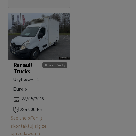
Renault
Brak oferty
Trucks
Master
Użytkowy - 2
170
Euro 6
24/05/2019
224 000 km
See the offer
skontaktuj się ze
sprzedawcą