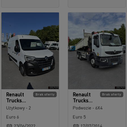
Renault
Renault
Brak oferty
Brak oferty
Trucks
Trucks
Master
Premium
Użytkowy - 2
Podwozie - 6X4
150
430
Euro 6
Euro 5
23/06/2022
17/07/2014