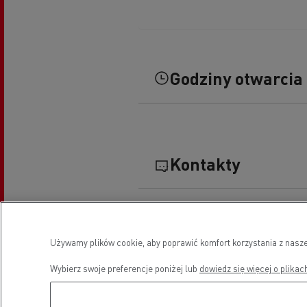
Godziny otwarcia
Kontakty
Manager serwisu
Bernard BACQUET
Używamy plików cookie, aby poprawić komfort korzystania z nasze
06 89 77 84 58
Wybierz swoje preferencje poniżej lub
dowiedz się więcej o plikac
bernard.bacquet@coquide.com