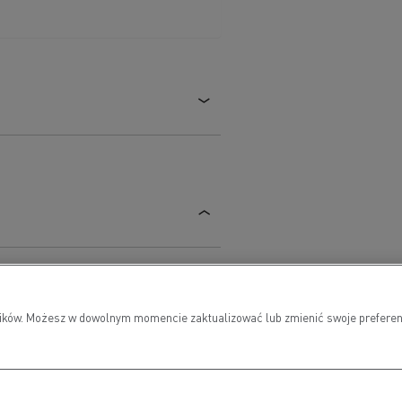
ugi serwisowe
lippe RICHARD
wników. Możesz w dowolnym momencie zaktualizować lub zmienić swoje preferen
6 88 77 99
ippe.richard@g-vi.net