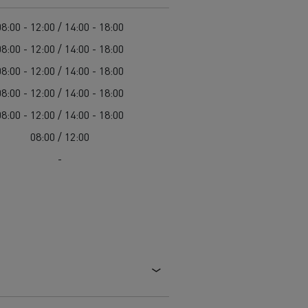
Cel: elektryczne ciężarówki w każdym mieście
Leasing dla pojazdów elektrycznych
08:00 - 12:00 / 14:00 - 18:00
Design: rewolucja w pojazdach elektrycznych
08:00 - 12:00 / 14:00 - 18:00
Pojazdy dla jednostek samorządu terytorialnego
08:00 - 12:00 / 14:00 - 18:00
Pojazdy ratowniczo-gaśnicze
W 100% elektryczny pojazd komunalny
08:00 - 12:00 / 14:00 - 18:00
Zbiórka odpadów
08:00 - 12:00 / 14:00 - 18:00
Firma Guerlain i dostawy do 15 sklepów w
Roboty drogowe
08:00 / 12:00
Paryżu
Czyszczenie i konserwacja kanalizacji
Grupa Delanchy korzysta z elektrycznych
-
ciężarówek
Marka Feldschlösschen od 2013 roku
wykorzystuje elektryczne pojazdy
Transport produktów płynnych
Transport betonu
Transport materiałów budowlanych