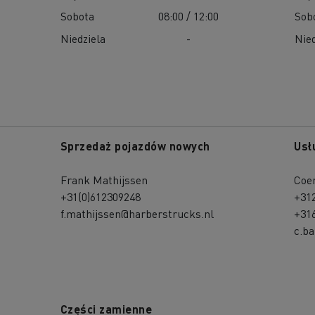
Sobota
08:00 / 12:00
Sob
Niedziela
-
Nied
Sprzedaż pojazdów nowych
Usł
Frank Mathijssen
Coe
+31(0)612309248
+31
f.mathijssen@harberstrucks.nl
+31
c.b
Części zamienne