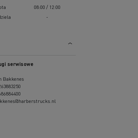
ota
08:00 / 12:00
ziela
-
ugi serwisowe
n Bakkenes
263883250
686884400
akkenes@harberstrucks.nl