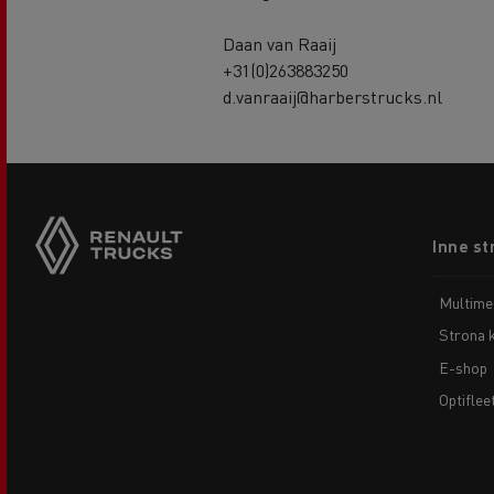
Daan van Raaij
+31(0)263883250
d.vanraaij@harberstrucks.nl
Footer
Inne st
menu
Multime
Strona 
E-shop
Optiflee