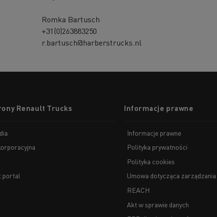
Romka Bartusch
+31(0)263883250
r.bartusch@harberstrucks.nl
rony Renault Trucks
Informacje prawne
dia
Informacje prawne
korporacyjna
Polityka prywatności
Polityka cookies
t portal
Umowa dotycząca zarządzania
REACH
Akt w sprawie danych