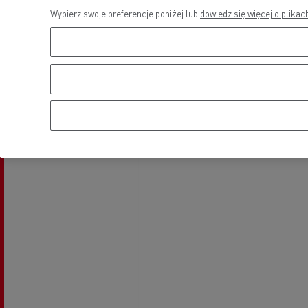
Wybierz swoje preferencje poniżej lub
dowiedz się więcej o plikac
Lokalizacja