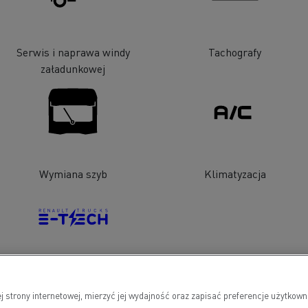
Serwis i naprawa windy
Tachografy
załadunkowej
Wymiana szyb
Klimatyzacja
Pojazdy elektryczne
j strony internetowej, mierzyć jej wydajność oraz zapisać preferencje użytko