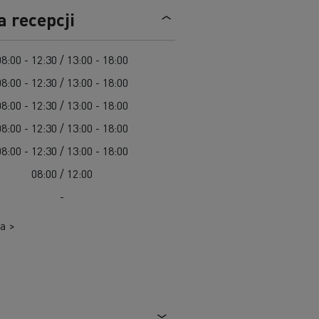
Cel: elektryczne ciężarówki w każdym mieście
a recepcji
Leasing dla pojazdów elektrycznych
Design: rewolucja w pojazdach elektrycznych
Pojazdy dla jednostek samorządu terytorialnego
08:00 - 12:30 / 13:00 - 18:00
Pojazdy ratowniczo-gaśnicze
08:00 - 12:30 / 13:00 - 18:00
W 100% elektryczny pojazd komunalny
08:00 - 12:30 / 13:00 - 18:00
Zbiórka odpadów
08:00 - 12:30 / 13:00 - 18:00
Firma Guerlain i dostawy do 15 sklepów w
Roboty drogowe
Paryżu
Czyszczenie i konserwacja kanalizacji
08:00 - 12:30 / 13:00 - 18:00
Grupa Delanchy korzysta z elektrycznych
08:00 / 12:00
ciężarówek
Marka Feldschlösschen od 2013 roku
-
wykorzystuje elektryczne pojazdy
a >
Transport produktów płynnych
Transport betonu
Transport materiałów budowlanych