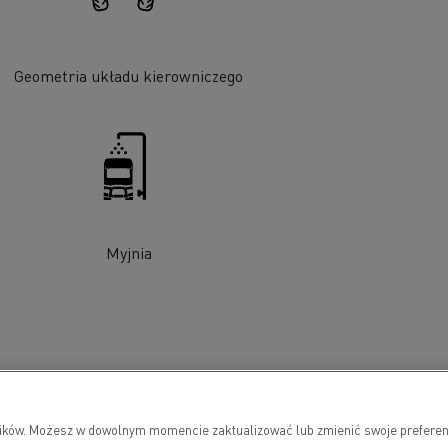
Geometria układu kierowniczego
Myjnia
wników. Możesz w dowolnym momencie zaktualizować lub zmienić swoje preferen