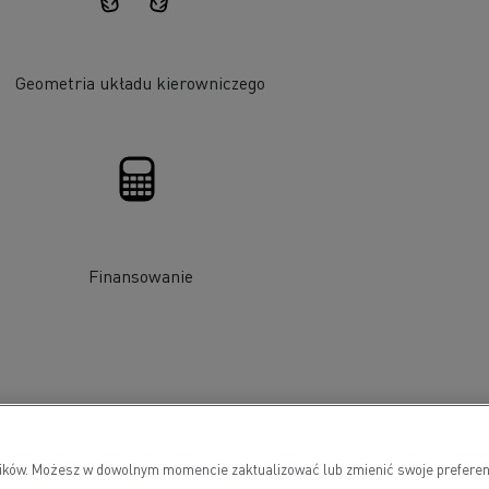
Geometria układu kierowniczego
Finansowanie
wników. Możesz w dowolnym momencie zaktualizować lub zmienić swoje preferen