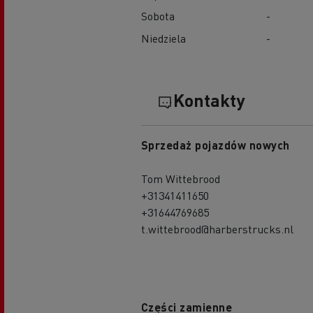
Sobota
-
Niedziela
-
Kontakty
Sprzedaż pojazdów nowych
Tom Wittebrood
+31341411650
+31644769685
t.wittebrood@harberstrucks.nl
Części zamienne