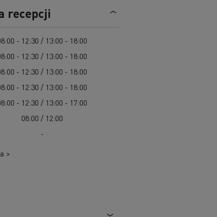
Cel: elektryczne ciężarówki w każdym mieście
a recepcji
Leasing dla pojazdów elektrycznych
Design: rewolucja w pojazdach elektrycznych
Pojazdy dla jednostek samorządu terytorialnego
08:00 - 12:30 / 13:00 - 18:00
Pojazdy ratowniczo-gaśnicze
08:00 - 12:30 / 13:00 - 18:00
W 100% elektryczny pojazd komunalny
08:00 - 12:30 / 13:00 - 18:00
Zbiórka odpadów
08:00 - 12:30 / 13:00 - 18:00
Firma Guerlain i dostawy do 15 sklepów w
Roboty drogowe
Paryżu
Czyszczenie i konserwacja kanalizacji
08:00 - 12:30 / 13:00 - 17:00
Grupa Delanchy korzysta z elektrycznych
08:00 / 12:00
ciężarówek
Marka Feldschlösschen od 2013 roku
-
wykorzystuje elektryczne pojazdy
a >
Transport produktów płynnych
Transport betonu
Transport materiałów budowlanych