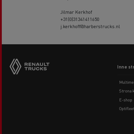
Jilmar Kerkhof
+31(0)31341411650
j.kerkhoff@harberstrucks.nl
Footer
Inne st
menu
Multime
Strona 
E-shop
Optiflee