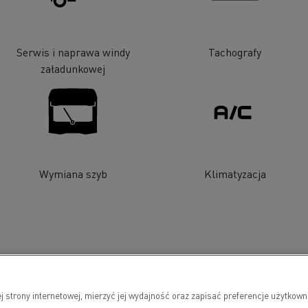
Serwis i naprawa windy
Tachografy
załadunkowej
Wymiana szyb
Klimatyzacja
j strony internetowej, mierzyć jej wydajność oraz zapisać preferencje użytko