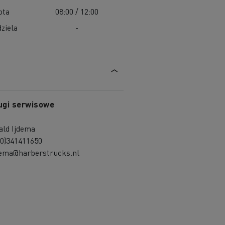
ota
08:00 / 12:00
ziela
-
ugi serwisowe
ald Ijdema
(0)341411650
jdema@harberstrucks.nl