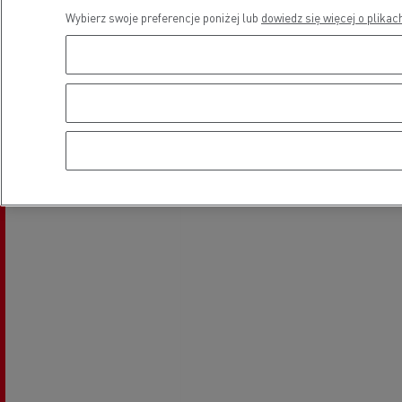
Wybierz swoje preferencje poniżej lub
dowiedz się więcej o plikac
Lokalizacja