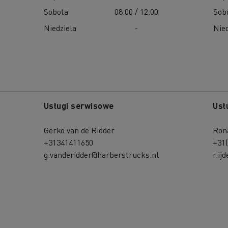
Sobota
08:00 / 12:00
Sob
Niedziela
-
Nied
Usługi serwisowe
Usł
Gerko van de Ridder
Ron
+31341411650
+31
g.vanderidder@harberstrucks.nl
r.i