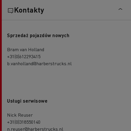
Kontakty
Sprzedaż pojazdów nowych
Bram van Holland
+31(0)612293415
b.vanholland@harberstrucks.nl
Usługi serwisowe
Nick Reuser
+31(0)318550140
n.reuser@harberstrucks.nl