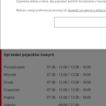
Używamy plików cookie, aby poprawić komfort korzystania z naszej
Wybierz swoje preferencje poniżej lub
dowiedz się więcej o plikach
Godziny otwarcia
Sprzedaż pojazdów nowych
Poniedziałek
07:30 - 12:00 / 13:30 - 18:00
Wtorek
07:30 - 12:00 / 13:30 - 18:00
Środa
07:30 - 12:00 / 13:30 - 18:00
Czwartek
07:30 - 12:00 / 13:30 - 18:00
Piątek
07:30 - 12:00 / 13:30 - 18:00
Sobota
08:00 / 12:00