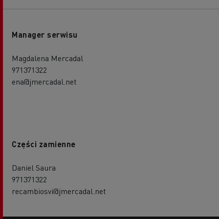
Manager serwisu
Magdalena Mercadal
971371322
ena@jmercadal.net
Części zamienne
Daniel Saura
971371322
recambiosvi@jmercadal.net