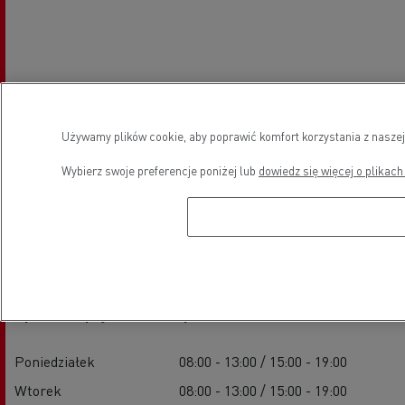
Używamy plików cookie, aby poprawić komfort korzystania z naszej
Wybierz swoje preferencje poniżej lub
dowiedz się więcej o plikach
Godziny otwarcia
Sprzedaż pojazdów nowych
Poniedziałek
08:00 - 13:00 / 15:00 - 19:00
Wtorek
08:00 - 13:00 / 15:00 - 19:00