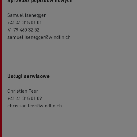
Sprzedaż pojazdów nowych
Samuel Isenegger
+41 41 318 01 01
41 79 460 32 52
samuel.isenegger@windlin.ch
Usługi serwisowe
Christian Feer
+41 41 318 01 09
christian.feer@windlin.ch