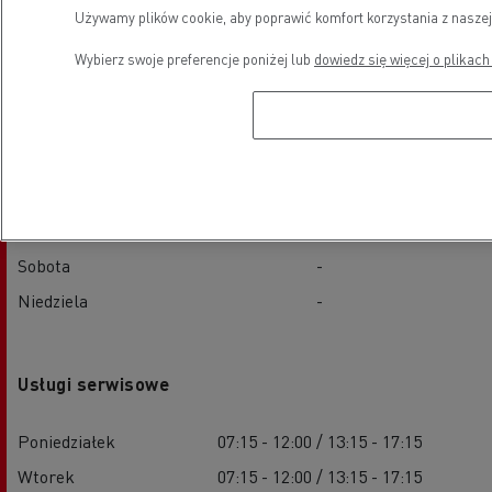
Używamy plików cookie, aby poprawić komfort korzystania z naszej
Sprzedaż pojazdów nowych
Wybierz swoje preferencje poniżej lub
dowiedz się więcej o plikach
Poniedziałek
08:00 - 12:00 / 13:15 - 18:30
Wtorek
08:00 - 12:00 / 13:15 - 18:30
Środa
08:00 - 12:00 / 13:15 - 18:30
Czwartek
08:00 - 12:00 / 13:15 - 18:30
Piątek
08:00 - 12:00 / 13:15 - 18:30
Sobota
-
Niedziela
-
Usługi serwisowe
Poniedziałek
07:15 - 12:00 / 13:15 - 17:15
Wtorek
07:15 - 12:00 / 13:15 - 17:15