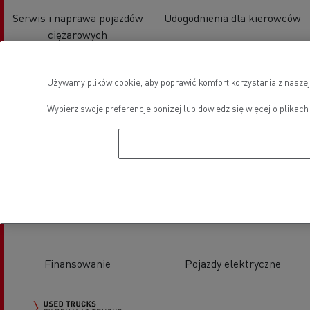
Serwis i naprawa pojazdów
Udogodnienia dla kierowców
ciężarowych
Używamy plików cookie, aby poprawić komfort korzystania z naszej
Wybierz swoje preferencje poniżej lub
dowiedz się więcej o plikach
Sprzedaż pojazdów LCV -
Pojazdy LCV serwis i naprawa
Renault Master
Finansowanie
Pojazdy elektryczne