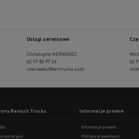
Usługi serwisowe
Czę
Christophe KERVADEC
Mic
02 97 50 97 24
02 9
ckervadec@kertrucks.com
mle
rony Renault Trucks
Informacje prawne
dia
Informacje prawne
korporacyjna
Polityka prywatności