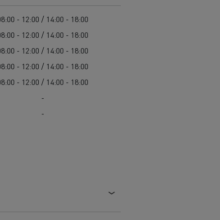
Cel: elektryczne ciężarówki w każdym mieście
Leasing dla pojazdów elektrycznych
08:00 - 12:00 / 14:00 - 18:00
Design: rewolucja w pojazdach elektrycznych
08:00 - 12:00 / 14:00 - 18:00
Pojazdy dla jednostek samorządu terytorialnego
08:00 - 12:00 / 14:00 - 18:00
Pojazdy ratowniczo-gaśnicze
W 100% elektryczny pojazd komunalny
08:00 - 12:00 / 14:00 - 18:00
Zbiórka odpadów
08:00 - 12:00 / 14:00 - 18:00
Firma Guerlain i dostawy do 15 sklepów w
Roboty drogowe
-
Paryżu
Czyszczenie i konserwacja kanalizacji
Grupa Delanchy korzysta z elektrycznych
-
ciężarówek
Marka Feldschlösschen od 2013 roku
wykorzystuje elektryczne pojazdy
Transport produktów płynnych
Transport betonu
Transport materiałów budowlanych