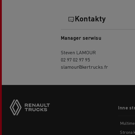
Kontakty
Manager serwisu
Steven LAMOUR
02 97 02 97 95
slamour@kertrucks.fr
Footer
Inne st
menu
Multime
Strona 