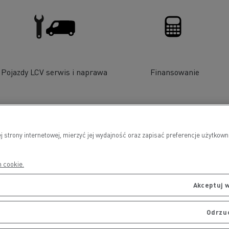
Pojazdy LCV serwis i naprawa
Finansowanie
j strony internetowej, mierzyć jej wydajność oraz zapisać preferencje użytko
h cookie.
Akceptuj w
Odrzu