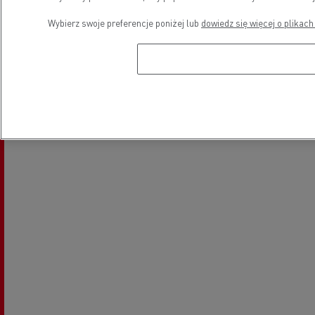
Pojazdy elektryczne
Wybierz swoje preferencje poniżej lub
dowiedz się więcej o plikach
Lokalizacja