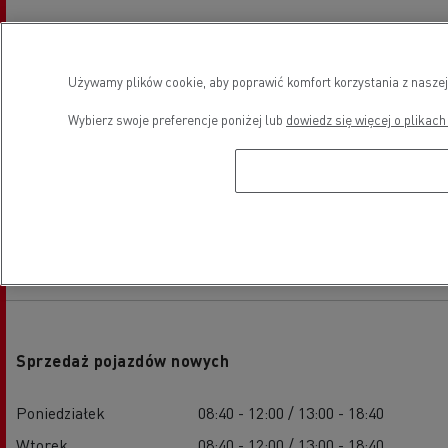
Używamy plików cookie, aby poprawić komfort korzystania z naszej
Wybierz swoje preferencje poniżej lub
dowiedz się więcej o plikach
Godziny otwarcia
Sprzedaż pojazdów nowych
Poniedziałek
08:40 - 12:00 / 13:00 - 18:40
Wtorek
08:40 - 12:00 / 13:00 - 18:40