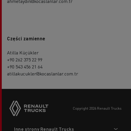
ahmetaydin@kocaslanlar.com.tr
Części zamienne
Atilla Küçükler
+90 262 375 22 99
+90 543 456 21 64
atillakucukler@kocaslanlar.com.tr
copyright 2026 Renault Trucks
Footer
Inne strony Renault Trucks
menu